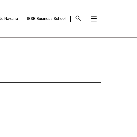
 de Navarra
IESE Business School
NCY
SHOW
RESULTS