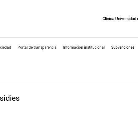
Clínica Universidad
sociedad
Portal de transparencia
Información institucional
Subvenciones
PORTAL FOR TRANSPARE
sidies
subsidy