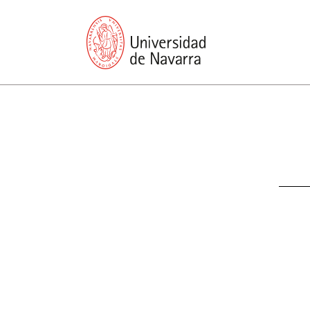
You are in:
Conoce la universidad
Nuestro impacto en la 
presentation
Memories
Sub
report economic
Other memories