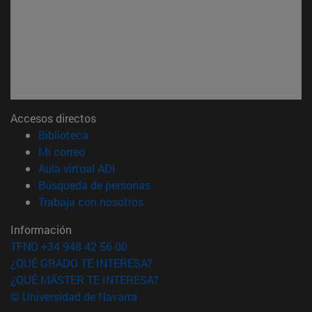
Accesos directos
(abre en nueva ventana)
Biblioteca
(abre en nueva ventana)
Mi correo
(abre en nueva ventana)
Aula virtual ADI
(abre en nueva ventana)
Búsqueda de personas
(abre en nueva ventana)
Trabaja con nosotros
Información
TFNO +34 948 42 56 00
¿QUÉ GRADO TE INTERESA?
¿QUÉ MÁSTER TE INTERESA?
© Universidad de Navarra