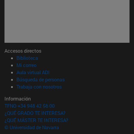
Accesos directos
(abre en nueva ventana)
Biblioteca
(abre en nueva ventana)
Mi correo
(abre en nueva ventana)
Aula virtual ADI
(abre en nueva ventana)
Búsqueda de personas
(abre en nueva ventana)
Trabaja con nosotros
Información
TFNO +34 948 42 56 00
¿QUÉ GRADO TE INTERESA?
¿QUÉ MÁSTER TE INTERESA?
© Universidad de Navarra